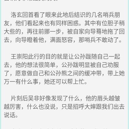
洛玄回首看了眼来此地后结识的几名哨兵朋
友，他们看起来也有同样困惑。其中有位胆子稍
大些的，再往前挪一步，被自家向导蓦地拖了回
去，向导瞪着他，满面怒容，那哨兵不敢动了。
王崇阳此行的目的就是让公孙跋随自己一起
去，他的想法很简单，公孙跋明显被自己劝服
了，愿意做自己和公孙熊之间的缓冲带，带上她
万一有什么事，她还可以帮上忙。
片刻后吴非好像发现了什么，他的眉头越皱
越厉害，什么也没说，只是招呼大婶跟我们出去
说话。