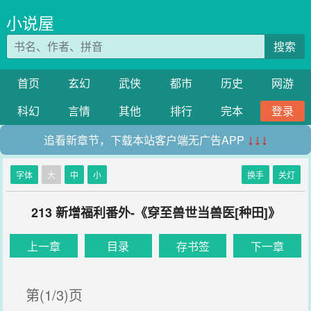
小说屋
搜索
首页
玄幻
武侠
都市
历史
网游
科幻
言情
其他
排行
完本
登录
追看新章节，下载本站客户端无广告APP
↓↓↓
字体
大
中
小
换手
关灯
213 新增福利番外-《穿至兽世当兽医[种田]》
上一章
目录
存书签
下一章
第(1/3)页