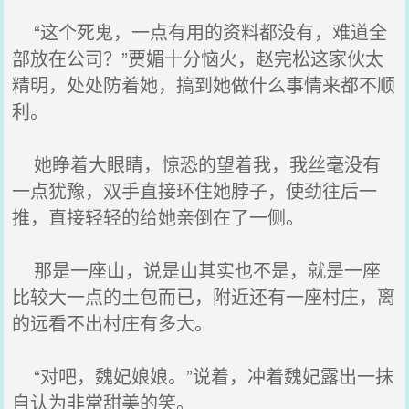
“这个死鬼，一点有用的资料都没有，难道全
部放在公司？”贾媚十分恼火，赵完松这家伙太
精明，处处防着她，搞到她做什么事情来都不顺
利。
她睁着大眼睛，惊恐的望着我，我丝毫没有
一点犹豫，双手直接环住她脖子，使劲往后一
推，直接轻轻的给她亲倒在了一侧。
那是一座山，说是山其实也不是，就是一座
比较大一点的土包而已，附近还有一座村庄，离
的远看不出村庄有多大。
“对吧，魏妃娘娘。”说着，冲着魏妃露出一抹
自认为非常甜美的笑。