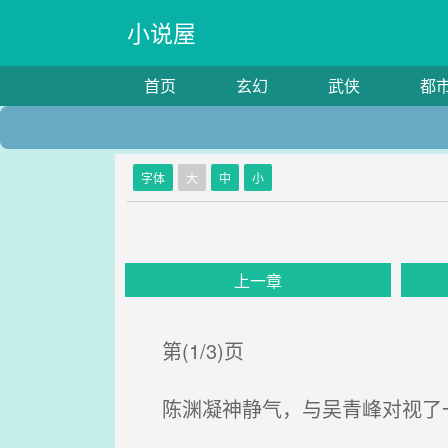
小说屋
首页
玄幻
武侠
都
字体
大
中
小
上一章
第(1/3)页
陈渊凝神静气，与吴青峰对视了