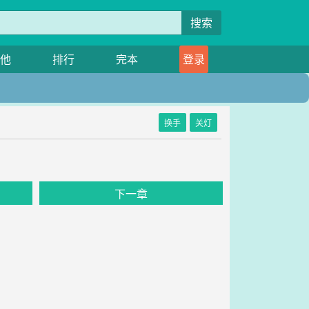
搜索
他
排行
完本
登录
换手
关灯
下一章