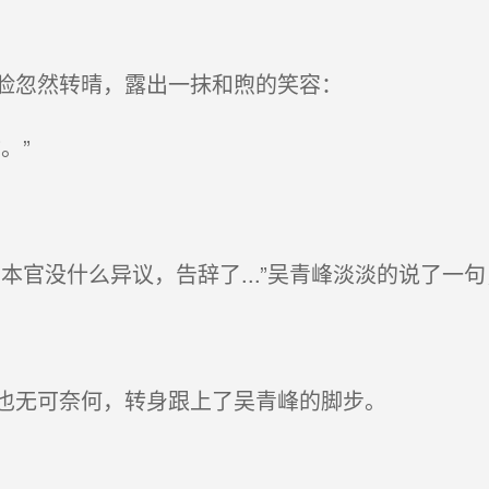
脸忽然转晴，露出一抹和煦的笑容：
。”
官没什么异议，告辞了...”吴青峰淡淡的说了一
也无可奈何，转身跟上了吴青峰的脚步。