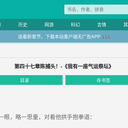
市
历史
网游
科幻
言情
其
追看新章节，下载本站客户端无广告APP
↓↓↓
第四十七章陈捕头！-《我有一座气运祭坛》
目录
存书签
一眼，略一思量，对着他拱手抱拳道：