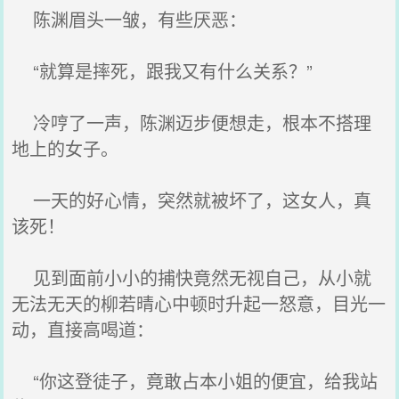
陈渊眉头一皱，有些厌恶：
“就算是摔死，跟我又有什么关系？”
冷哼了一声，陈渊迈步便想走，根本不搭理
地上的女子。
一天的好心情，突然就被坏了，这女人，真
该死！
见到面前小小的捕快竟然无视自己，从小就
无法无天的柳若晴心中顿时升起一怒意，目光一
动，直接高喝道：
“你这登徒子，竟敢占本小姐的便宜，给我站