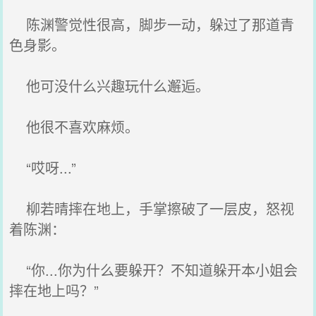
陈渊警觉性很高，脚步一动，躲过了那道青
色身影。
他可没什么兴趣玩什么邂逅。
他很不喜欢麻烦。
“哎呀...”
柳若晴摔在地上，手掌擦破了一层皮，怒视
着陈渊：
“你...你为什么要躲开？不知道躲开本小姐会
摔在地上吗？”