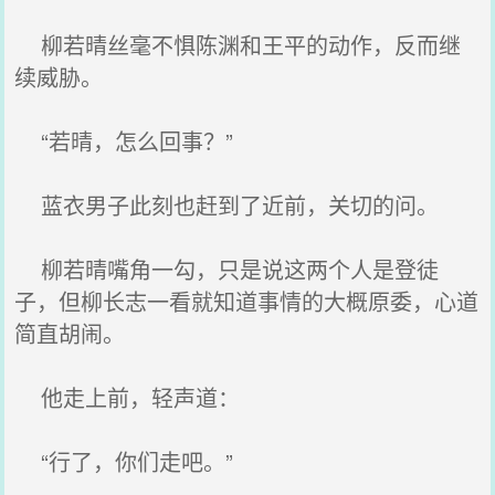
柳若晴丝毫不惧陈渊和王平的动作，反而继
续威胁。
“若晴，怎么回事？”
蓝衣男子此刻也赶到了近前，关切的问。
柳若晴嘴角一勾，只是说这两个人是登徒
子，但柳长志一看就知道事情的大概原委，心道
简直胡闹。
他走上前，轻声道：
“行了，你们走吧。”