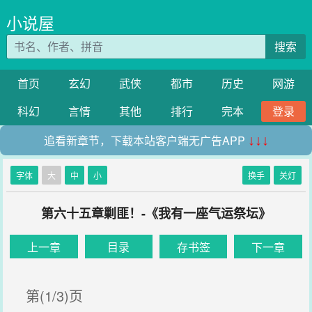
小说屋
搜索
首页
玄幻
武侠
都市
历史
网游
科幻
言情
其他
排行
完本
登录
追看新章节，下载本站客户端无广告APP
↓↓↓
字体
大
中
小
换手
关灯
第六十五章剿匪！-《我有一座气运祭坛》
上一章
目录
存书签
下一章
第(1/3)页