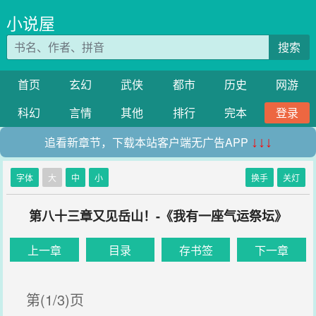
小说屋
搜索
首页
玄幻
武侠
都市
历史
网游
科幻
言情
其他
排行
完本
登录
追看新章节，下载本站客户端无广告APP
↓↓↓
字体
大
中
小
换手
关灯
第八十三章又见岳山！-《我有一座气运祭坛》
上一章
目录
存书签
下一章
第(1/3)页