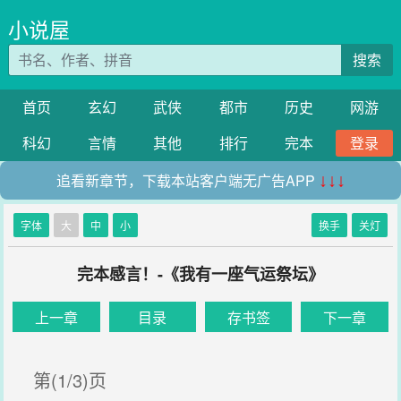
小说屋
搜索
首页
玄幻
武侠
都市
历史
网游
科幻
言情
其他
排行
完本
登录
追看新章节，下载本站客户端无广告APP
↓↓↓
字体
大
中
小
换手
关灯
完本感言！-《我有一座气运祭坛》
上一章
目录
存书签
下一章
第(1/3)页