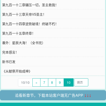
第九百一十二章碾压一切，圣主救我！
第九百一十三章天帝VS圣主！
第九百一十四章逆势破境！终破不朽！
第九百一十五章终章！
番外：星辰大海！（全书完）
完本感言！
新书已发
《从献祭开始成神》
10/10
«
7
8
9
10
追看新章节，下载本站客户端无广告APP
↓↓↓