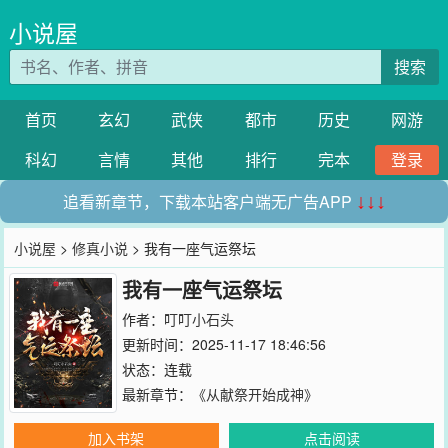
小说屋
搜索
首页
玄幻
武侠
都市
历史
网游
科幻
言情
其他
排行
完本
登录
追看新章节，下载本站客户端无广告APP
↓↓↓
小说屋
>
修真小说
> 我有一座气运祭坛
我有一座气运祭坛
作者：
叮叮小石头
更新时间：2025-11-17 18:46:56
状态：连载
最新章节：
《从献祭开始成神》
加入书架
点击阅读