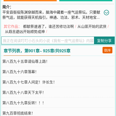
简介：
平安县衙役陈渊穿越而来，脑海中藏着一座气运祭坛。只要献
祭气运，就能获得天机指引，神通、功法、邪术、天材地宝...
这个世界有仙，有佛，有妖，还有庙堂之高，江湖之远。有三千剑仙
其它作品：
都献祭速通了，谁还苦修功法啊
/
从山匪开始的武侠
/
御剑长空，有佛门罗汉一指擎天，有江湖……这是最坏的时代，也是
从趋吉避凶开始顺势成神
/
最好的时代。我叫陈渊，来自深渊！——————杀伐果断风，已有
两百万字老书《从山匪开始的武侠》欢迎阅读
复制分享
您要是觉得《
我有一座气运祭坛
》还不错的话请不要忘记向您QQ群和
微博微信里的朋友推荐哦！
章节列表，第901章~ 925章/共925章
倒序
第八百九十五章请仙尊上路！
第八百九十六章落幕！
第八百九十七章人间定！许长生！
第八百九十八章天下太平！
第八百九十九章反转！！！
第九百章彻底结束！