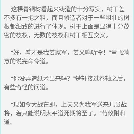
这棵青铜树看起来铸造的十分写实，树干差
不多有一抱之粗，而且修造者对于一些粗壮的树
根都细致的进行了体现。树干上面是显得十分茂
密的枝杈，无数的枝杈和树干相互交叉。
“好，着才是我姜家军，姜义鸣听令！”童飞满
意的说完命令道。
“你没弄造纸术出来吗？”楚轩接过卷轴之后，
有些奇怪的问道。
“现如今大战在即，上天又为我军送来几员战
将，着只能说明太平道死期将至了。”荀攸附和
道。