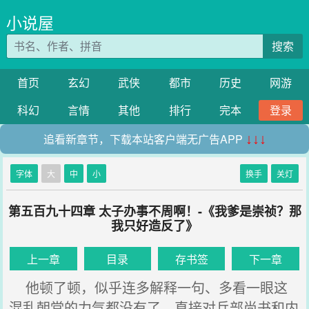
小说屋
搜索
首页
玄幻
武侠
都市
历史
网游
科幻
言情
其他
排行
完本
登录
追看新章节，下载本站客户端无广告APP
↓↓↓
字体
大
中
小
换手
关灯
第五百九十四章 太子办事不周啊！-《我爹是崇祯？那
我只好造反了》
上一章
目录
存书签
下一章
他顿了顿，似乎连多解释一句、多看一眼这
混乱朝堂的力气都没有了，直接对兵部尚书和内