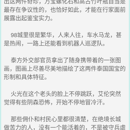
出这两件奇珍，万宝螺化石和高古竹叶瓶自当是
最存在争议性的，也恰好如此，才能在行家面前
展露出起鉴宝实力。
98城里很是繁华，人来人往，车水马龙，甚
是热闹，一路上还能看到机器人巡逻队。
泰方外交部官员拿出了随身携带着的一张图
画，图画上尽善尽美地描绘了这两件泰国国宝的
形制和具体特征。
火光在这个老头的脸上不停跳跃，艾伦突然
觉得有些阴森恐怖，开始不停地冒冷汗。
那些佣仆和村民心里都很清楚，在绝境长城
做苦力的人，没有一个能活着的，不是被守兵虐