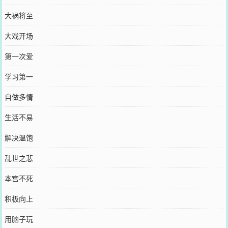
大祸将至
大戏开场
第一次爱
学习第一
自做多情
生活不易
解决温饱
乱世之悲
本宫不死
积极向上
用脑子玩