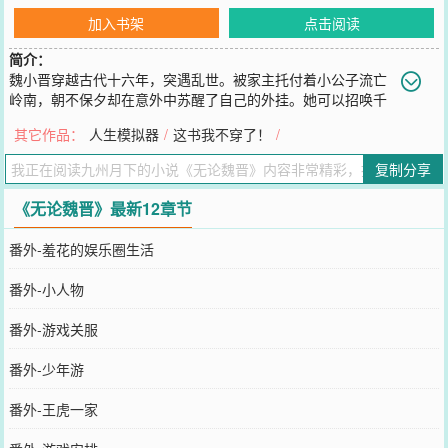
加入书架
点击阅读
简介：
魏小晋穿越古代十六年，突遇乱世。被家主托付着小公子流亡
岭南，朝不保夕却在意外中苏醒了自己的外挂。她可以招唤千
年后现代世界的人来搞基地开发——只要对方同意且不要钱。……今
其它作品：
人生模拟器
/
这书我不穿了！
/
日头条：现实游戏《无论魏晋》横空出世，带你领略魏晋风流，明天
八点开始摇号，首测一百人，绝无充值消费！网友：又是个贪玩蓝月
复制分享
吧，是兄弟就来砍我……三天后……热搜排行榜：#直播玩家大练钢铁
#……#直播造船去美州开殖民地#……#垃圾游戏不能复活##无论魏晋
《无论魏晋》最新12章节
##求内测玩家快点死亡吧我想玩##重金求号#周四入V排雷关键字：#
男主出来的晚##女主事业剧情多##金手指大、特别大、超级大、##不
番外-羞花的娱乐圈生活
修仙##除了玩家不科学外没有其它不科学的东西##考据请带资料引用
#
番外-小人物
您要是觉得《
无论魏晋
》还不错的话请不要忘记向您QQ群和微博微信
里的朋友推荐哦！
番外-游戏关服
番外-少年游
番外-王虎一家