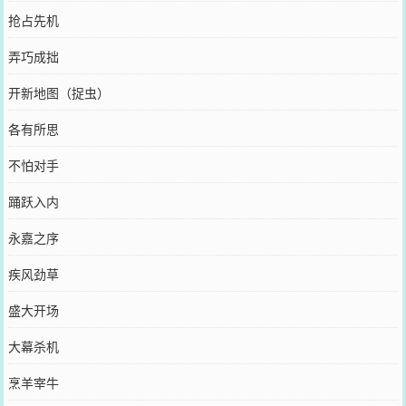
抢占先机
弄巧成拙
开新地图（捉虫）
各有所思
不怕对手
踊跃入内
永嘉之序
疾风劲草
盛大开场
大幕杀机
烹羊宰牛