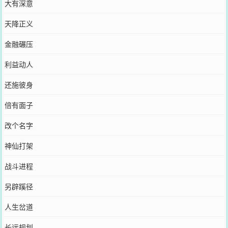
大有深意
天降正义
金融碾压
利益动人
还施彼身
倍有面子
改个名字
神仙打架
战斗进程
另辟蹊径
人生岔道
长远规划