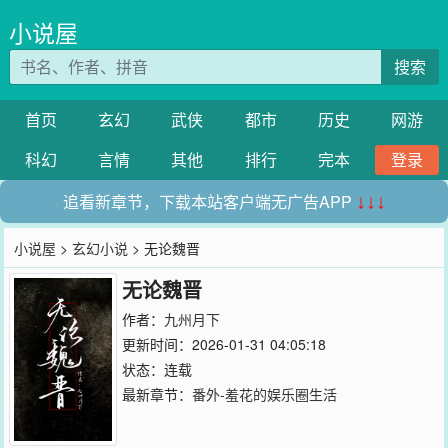
小说屋
搜索
首页
玄幻
武侠
都市
历史
网游
科幻
言情
其他
排行
完本
登录
追看新章节，下载本站客户端无广告APP
↓↓↓
小说屋
>
玄幻小说
> 无论魏晋
无论魏晋
作者：
九州月下
更新时间：2026-01-31 04:05:18
状态：连载
最新章节：
番外-羞花的娱乐圈生活