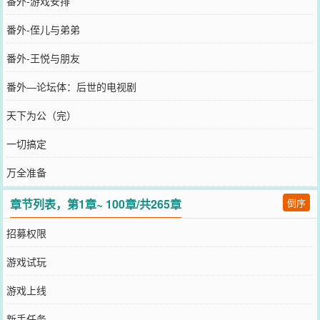
番外-游戏安排
番外-侄儿与弟弟
番外-王悦与朋友
番外—论坛体：后世的电视剧
天下为公（完）
一切搞定
万全准备
章节列表，第1章~ 100章/共265章
倒序
招募权限
游戏试玩
游戏上线
新手任务