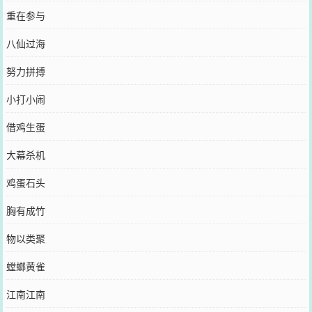
重在参与
八仙过海
努力拼搏
小打小闹
借鸡生蛋
大幕杀机
鸡蛋石头
胸有成竹
物以类聚
螳螂黄雀
江南江南