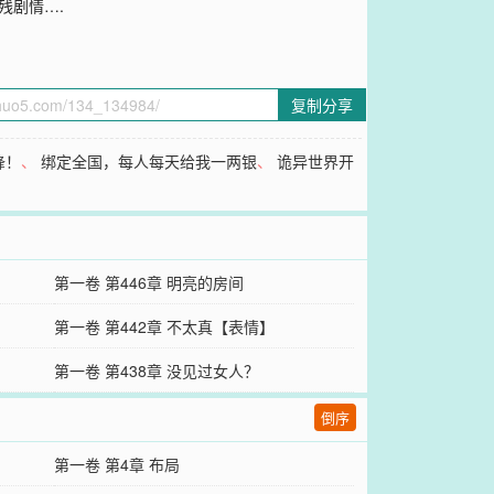
残剧情….
复制分享
锋！
、
绑定全国，每人每天给我一两银
、
诡异世界开
第一卷 第446章 明亮的房间
第一卷 第442章 不太真【表情】
第一卷 第438章 没见过女人？
倒序
第一卷 第4章 布局