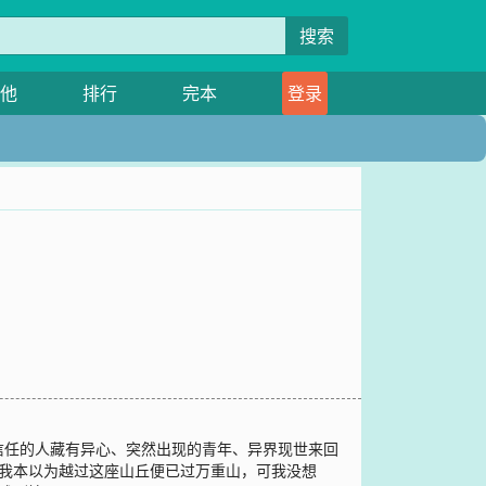
搜索
他
排行
完本
登录
信任的人藏有异心、突然出现的青年、异界现世来回
？我本以为越过这座山丘便已过万重山，可我没想