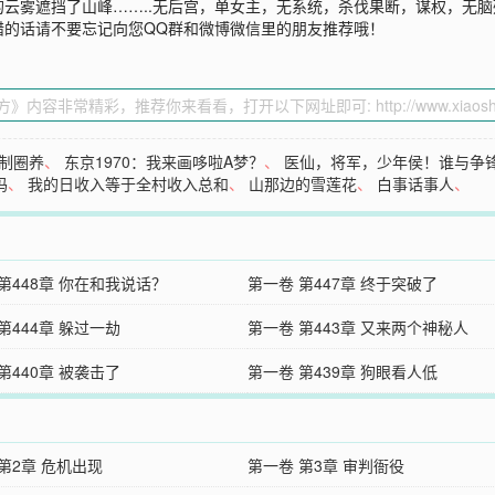
云雾遮挡了山峰……..无后宫，单女主，无系统，杀伐果断，谋权，无脑
错的话请不要忘记向您QQ群和微博微信里的朋友推荐哦！
制圈养
、
东京1970：我来画哆啦A梦？
、
医仙，将军，少年侯！谁与争
妈
、
我的日收入等于全村收入总和
、
山那边的雪莲花
、
白事话事人
、
第448章 你在和我说话？
第一卷 第447章 终于突破了
第444章 躲过一劫
第一卷 第443章 又来两个神秘人
第440章 被袭击了
第一卷 第439章 狗眼看人低
第2章 危机出现
第一卷 第3章 审判衙役