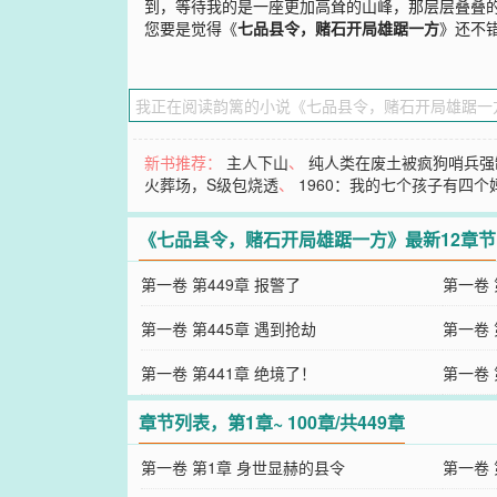
到，等待我的是一座更加高耸的山峰，那层层叠叠的
您要是觉得《
七品县令，赌石开局雄踞一方
》还不
新书推荐：
主人下山
、
纯人类在废土被疯狗哨兵强
火葬场，S级包烧透
、
1960：我的七个孩子有四个
《七品县令，赌石开局雄踞一方》最新12章节
第一卷 第449章 报警了
第一卷 
第一卷 第445章 遇到抢劫
第一卷 
第一卷 第441章 绝境了！
第一卷 
章节列表，第1章~ 100章/共449章
第一卷 第1章 身世显赫的县令
第一卷 