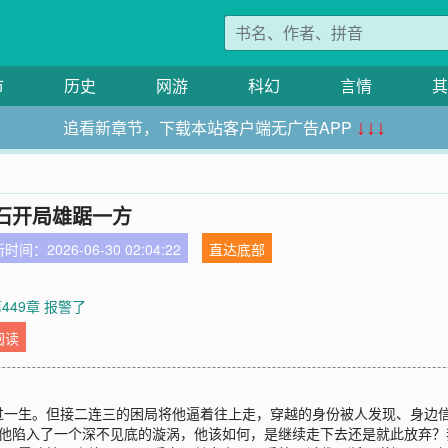
市
历史
网游
科幻
言情
其
追看新章节，下载本站客户端无广告APP
↓↓↓
石开局雄踞一方
时间：2026-06-30 02:04:22
直达底部
449章 报警了
阅读
过一生。但接二连三的困局将他逼着往上走，穿越的身份被人发现、身边
着他陷入了一个深不见底的漩涡，他该如何，是继续走下去还是就此放弃