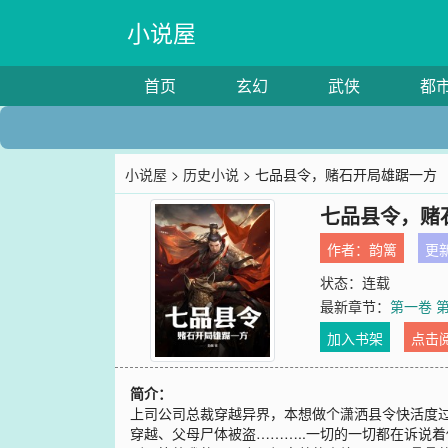
小说屋
首页
玄幻
武侠
都
小说屋
>
历史小说
> 七品县令，赌石开局雄踞一方
七品县令，赌
作者：
韵篱
更新
状态：连载
最新章节：
第一卷 第
加入书架
点击
简介：
上司公司总裁穿越异界，本想做个潇洒县令快活度
穿越、父母尸体被盗………..一切的一切都在诉说