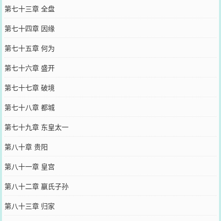
第七十三章 全盘
第七十四章 因缘
第七十五章 何为
第七十六章 盛开
第七十七章 破境
第七十八章 都城
第七十九章 东皇太一
第八十章 贵阳
第八十一章 皇宫
第八十二章 嬴氏子孙
第八十三章 归家