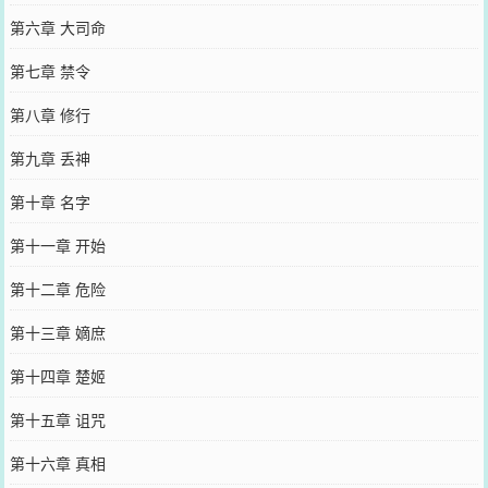
第六章 大司命
第七章 禁令
第八章 修行
第九章 丢神
第十章 名字
第十一章 开始
第十二章 危险
第十三章 嫡庶
第十四章 楚姬
第十五章 诅咒
第十六章 真相