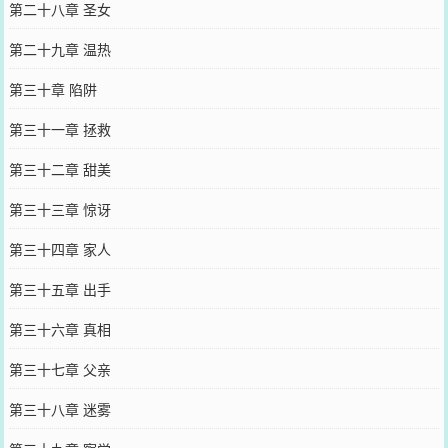
第二十八章 圣女
第二十九章 温热
第三十章 陷阱
第三十一章 拯救
第三十二章 甜美
第三十三章 惊讶
第三十四章 家人
第三十五章 出手
第三十六章 真相
第三十七章 父亲
第三十八章 迷雾