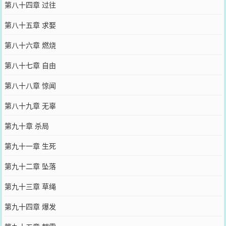
第八十四章 过往
第八十五章 求娶
第八十六章 燃烧
第八十七章 自由
第八十八章 惊闻
第八十九章 无辜
第九十章 杀局
第九十一章 生死
第九十二章 坠落
第九十三章 草绳
第九十四章 爆发