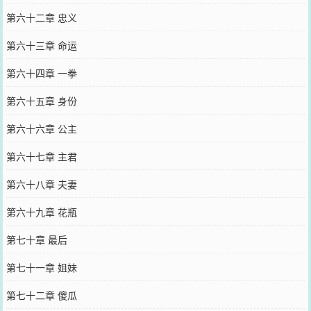
第六十二章 忠义
第六十三章 命运
第六十四章 一拳
第六十五章 身份
第六十六章 公主
第六十七章 主君
第六十八章 夫妻
第六十九章 花瓶
第七十章 最后
第七十一章 姐妹
第七十二章 傻瓜