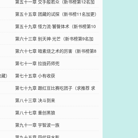
更）
第五十一章 交手般若众（新书榜第12名加
更）
第五十五章 团藏的试探（新书榜11名加更）
第五十九章 怪力流·饕餮体术（新书榜第10
名加更）
第六十三章 别天神·光芒（新书榜第9名加
更）
第六十七章 暗素烧之术的厉害（新书榜第8
名加更！）
第七十一章 拉拢药师兜
收藏）
第七十五章 小有收获
第七十九章 跟红豆比赛吃团子（求推荐 求
收藏 加群）
第八十三章 决斗到来
第八十七章 重创黑狼
第九十一章 宇智波一族
第九十五章 四代目水影