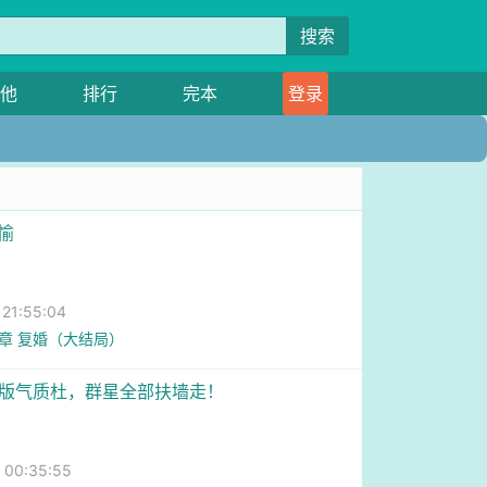
搜索
他
排行
完本
登录
愉
1:55:04
8章 复婚（大结局）
：模版气质杜，群星全部扶墙走！
00:35:55