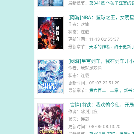
最新章节：
第341章 他破了江寒的
[网游]NBA：篮球之王，女明
作者：
欢愉
状态：连载
更新时间：11-13 02:55:37
最新章节：
天杀的作者，终于更新
[网游]星穹列车，我在列车开
作者：
我就是欢愉
状态：连载
更新时间：09-07 22:51:29
最新章节：
第六百二十二章 ，新书
[言情]崩铁：我欢愉令使，开
作者：
冰封泪痕
状态：连载
更新时间：08-09 08:13:20
最新章节：
第489章 遐蝶：哇偶