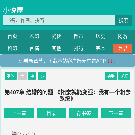
小说屋
搜索
首页
玄幻
武侠
都市
历史
网游
科幻
言情
其他
排行
完本
登录
追看新章节，下载本站客户端无广告APP
↓↓↓
字体
大
中
小
换手
关灯
第407章 结婚的问题-《相亲就能变强：我有一个相亲
系统》
上一章
目录
存书签
下一章
第(1/3)页