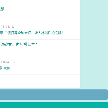
在即
1:41:16
8章 三傻打算全球会师，斯大林最后的底牌！
让你破案，你勾搭公主？
1:34:33
6章:大和