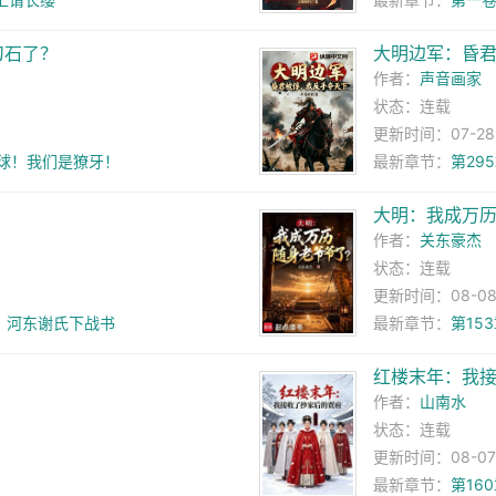
刀石了？
大明边军：昏
作者：
声音画家
状态：连载
更新时间：07-28 0
全球！我们是獠牙！
最新章节：
第29
大明：我成万
作者：
关东豪杰
状态：连载
更新时间：08-08 
怒，河东谢氏下战书
最新章节：
第15
红楼末年：我
作者：
山南水
状态：连载
更新时间：08-07 2
最新章节：
第16