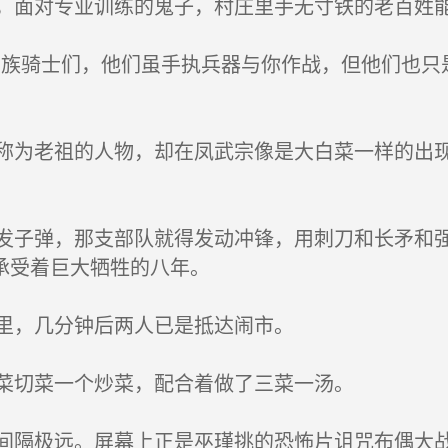
面对专业训练的鬼子，村庄里手无寸铁的老百姓
族骑士们，他们虽手执兵器与你作战，但他们也只
为老祖的人物，却在凤武宗像是大白菜一样的出现
。
子弹，那支部队就得发动冲锋，用刺刀和长矛和强
承受着巨大牺牲的八年。
里，几分钟后两人已是抵达闹市。
菜切菜一个炒菜，配合着做了三菜一汤。
隔极远。屏幕上正是巫瑾挑的恐怖片诅咒布偶大