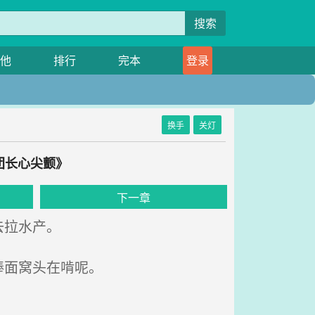
搜索
他
排行
完本
登录
换手
关灯
团长心尖颤》
下一章
去拉水产。
棒面窝头在啃呢。