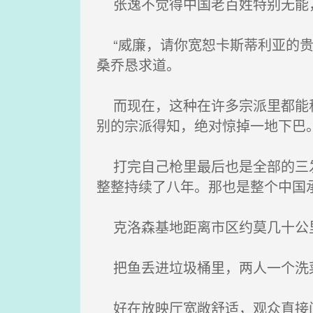
张逸不觉得中国老百姓特别无能，
“威廉，请你宽恕卡斯蒂利亚的贵
桑乔恳求道。
而现在，这种在许多宗派里都能称
别的宗派得知，绝对惊掉一地下巴
打完自己枪里最后也是全部的三发
整整持续了八年。那也是整个中国
克洛森基地距离市区约莫几十公
把鱼丢进垃圾桶里，两人一个洗
好在放映厅宽敞舒适，观众直接间