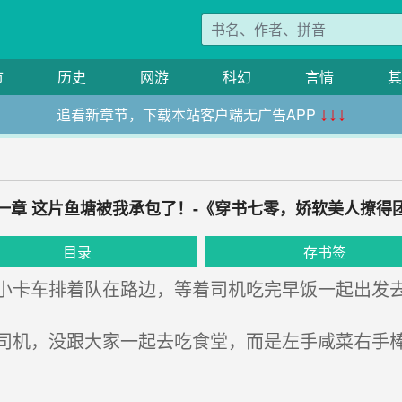
市
历史
网游
科幻
言情
其
追看新章节，下载本站客户端无广告APP
↓↓↓
一章 这片鱼塘被我承包了！-《穿书七零，娇软美人撩得
目录
存书签
卡车排着队在路边，等着司机吃完早饭一起出发
机，没跟大家一起去吃食堂，而是左手咸菜右手