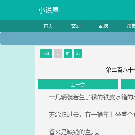
小说屋
首页
玄幻
武侠
都
字体
大
中
小
第二百八十
上一章
十几辆装着生了锈的铁皮水箱的小
苏念扫过去，有一辆车上坐着个司
看来是缺钱的主儿。