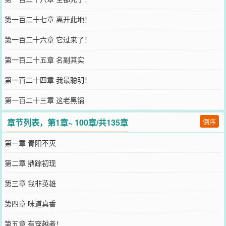
第一百二十七章 离开此地！
第一百二十六章 它过来了！
第一百二十五章 名副其实
第一百二十四章 我最聪明！
第一百二十三章 这老黑锅
章节列表，第1章~ 100章/共135章
倒序
第一章 青阳不灭
第二章 鼎踪初现
第三章 我非英雄
第四章 味道真香
第五章 有穿越者！