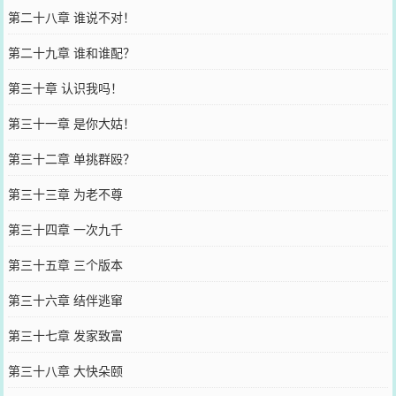
第二十八章 谁说不对！
第二十九章 谁和谁配？
第三十章 认识我吗！
第三十一章 是你大姑！
第三十二章 单挑群殴？
第三十三章 为老不尊
第三十四章 一次九千
第三十五章 三个版本
第三十六章 结伴逃窜
第三十七章 发家致富
第三十八章 大快朵颐