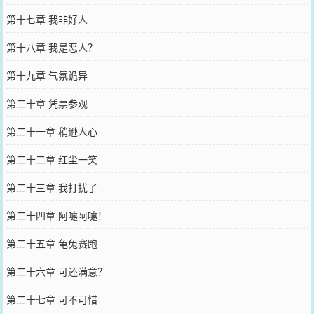
第十七章 我非好人
第十八章 我是恶人？
第十九章 气氛诡异
第二十章 凭票参观
第二十一章 稍逊人心
第二十二章 红尘一笑
第二十三章 我打扰了
第二十四章 阿嚏阿嚏！
第二十五章 龟兔赛跑
第二十六章 可还满意？
第二十七章 可不可惜