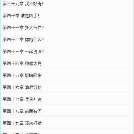
第三十九章 我不好奇！
第四十章 谁是凶手！
第四十一章 多大气性？
第四十二章 你跑什么？
第四十三章 一起洗澡？
第四十四章 神器太亮
第四十五章 原暗降临
第四十六章 油尽灯枯
第四十七章 兵贵神速
第四十八章 前面有河
第四十九章 请勿打扰