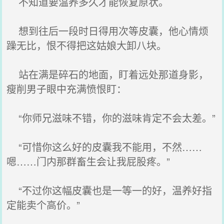
不知道要温养多久才能恢复原状。
想到往后一段时日得用次等皮囊，他心情烦
躁无比，恨不得把这姑娘大卸八块。
站在满是碎石的地面，盯着远处那道身影，
瘦削男子眼中充满愤恨盯：
“你师兄滋味不错，你的滋味肯定不会太差。”
“可惜你这么好的皮囊我不能用，不然……
嗯……门内那群畜生会让我屁股疼。”
“不过你这幅皮囊也是一等一的好，温养好指
定能卖个高价。”