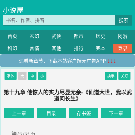
小说屋
搜索
首页
玄幻
武侠
都市
历史
网游
科幻
言情
其他
排行
完本
登录
追看新章节，下载本站客户端无广告APP
↓↓↓
字体
大
中
小
换手
关灯
第十九章 他惊人的实力尽显无余-《仙道大世，我以武
道问长生》
上一章
目录
存书签
下一章
第(2/3)页