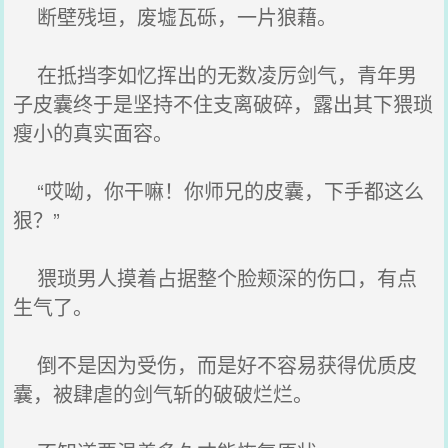
断壁残垣，废墟瓦砾，一片狼藉。
在抵挡李如忆挥出的无数凌厉剑气，青年男
子皮囊终于是坚持不住支离破碎，露出其下猥琐
瘦小的真实面容。
“哎呦，你干嘛！你师兄的皮囊，下手都这么
狠？”
猥琐男人摸着占据整个脸颊深的伤口，有点
生气了。
倒不是因为受伤，而是好不容易获得优质皮
囊，被肆虐的剑气斩的破破烂烂。