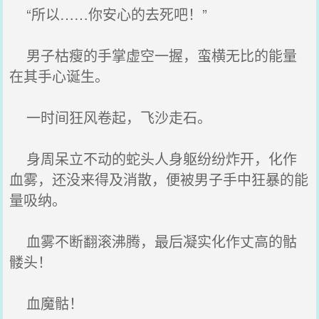
“所以……你安心的去死吧！”
男子枯瘦的手掌虚空一握，蛮横无比的能量
在其手心诞生。
一时间狂风卷起，飞沙走石。
身周呆立不动的蛇头人身躯纷纷炸开，化作
血雾，还没来得及消散，便被男子手中狂暴的能
量吸纳。
血雾不断翻滚沸腾，最后凝实化作丈高的骷
髅头！
血魔骷！