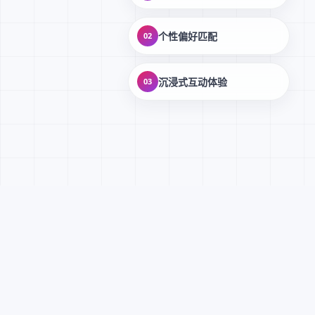
个性偏好匹配
02
沉浸式互动体验
03