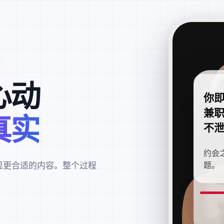
心动
你
兼
真实
不
约会
现更合适的内容。整个过程
题。