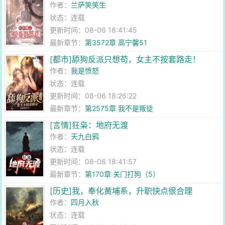
作者：
兰萨笑笑生
状态：连载
更新时间：08-06 18:41:45
最新章节：
第3572章 高宁馨51
[都市]舔狗反派只想苟，女主不按套路走！
作者：
我是愤怒
状态：连载
更新时间：08-06 18:26:22
最新章节：
第2575章 我不是叛徒
[言情]狂枭：地府无渡
作者：
天九白鸦
状态：连载
更新时间：08-06 18:41:57
最新章节：
第170章 关门打狗（5）
[历史]我，奉化黄埔系，升职快点很合理
作者：
四月入秋
状态：连载