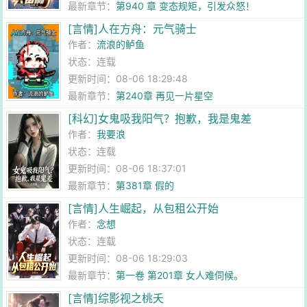
最新章节：
第940 章 变态规矩，引发众怒！
[言情]人在方舟：元气骑士
作者：
流浪的鲈鱼
状态：连载
更新时间：08-06 18:29:48
最新章节：
第240章 再见一片星空
[科幻]女鬼吸我阳气？抱歉，我是鬼差
作者：
我要浪
状态：连载
更新时间：08-06 18:37:01
最新章节：
第381章 假的
[言情]人生崛起，从包租公开始
作者：
念想
状态：连载
更新时间：08-06 18:29:03
最新章节：
第一卷 第201章 女人难伺候。
[言情]综影视之桃夭