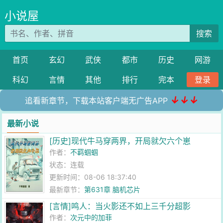
小说屋
搜索
首页
玄幻
武侠
都市
历史
网游
科幻
言情
其他
排行
完本
登录
↓↓↓
追看新章节，下载本站客户端无广告APP
最新小说
[历史]现代牛马穿两界，开局就欠六个崽
作者：
不羁蝈蝈
状态：连载
更新时间：08-06 18:37:40
最新章节：
第631章 脑机芯片
[言情]鸣人：当火影还不如上三千分超影
作者：
次元中的加菲